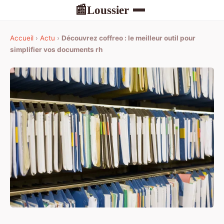
Loussier
📰
Accueil
›
Actu
›
Découvrez coffreo : le meilleur outil pour
simplifier vos documents rh