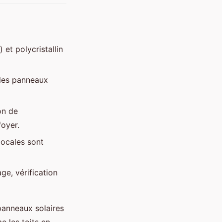
et polycristallin
 les panneaux
on de
foyer.
locales sont
ge, vérification
 panneaux solaires