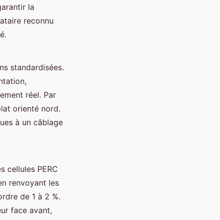
arantir la
tataire reconnu
é.
ns standardisées.
ntation,
dement réel. Par
lat orienté nord.
dues à un câblage
s cellules PERC
 en renvoyant les
ordre de 1 à 2 %.
ur face avant,