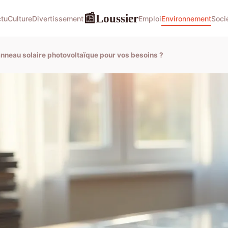
Loussier
📰
tu
Culture
Divertissement
Emploi
Environnement
Soci
nneau solaire photovoltaïque pour vos besoins ?