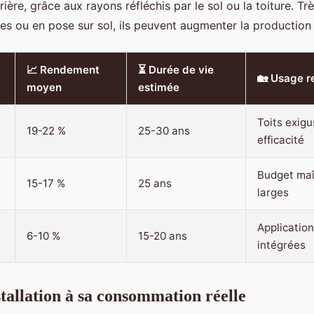
rrière, grâce aux rayons réfléchis par le sol ou la toiture. Tr
res ou en pose sur sol, ils peuvent augmenter la productio
📈 Rendement
⏳ Durée de vie
🏡 Usage 
moyen
estimée
Toits exigu
19-22 %
25-30 ans
efficacité
Budget maî
15-17 %
25 ans
larges
Applicatio
6-10 %
15-20 ans
intégrées
stallation à sa consommation réelle