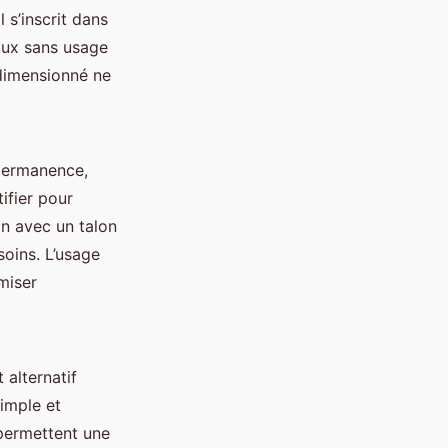
 s’inscrit dans
aux sans usage
-dimensionné ne
 permanence,
tifier pour
n avec un talon
oins. L’usage
miser
 alternatif
simple et
 permettent une