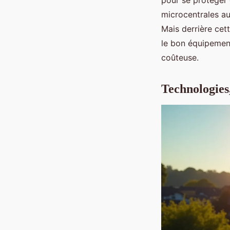
pour se protéger d
microcentrales au
Mais derrière cet
le bon équipement
coûteuse.
Technologies