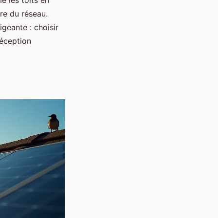
e les toits en
re du réseau.
igeante : choisir
déception