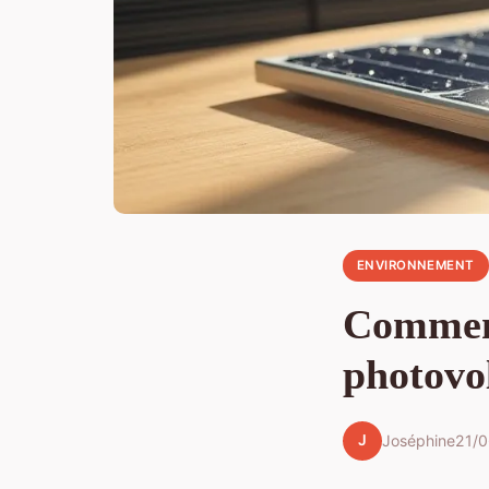
ENVIRONNEMENT
Comment
photovol
J
Joséphine
21/0