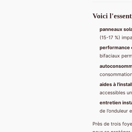
Voici l'essen
panneaux sola
(15-17 %) impa
performance 
bifaciaux perm
autoconsomma
consommation 
aides à l'insta
accessibles un
entretien inst
de l’onduleur 
Près de trois foy