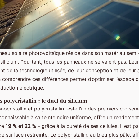
neau solaire photovoltaïque réside dans son matériau semi
 silicium. Pourtant, tous les panneaux ne se valent pas. Le
t de la technologie utilisée, de leur conception et de leur 
ien comprendre ces différences permet d’optimiser l’espace d
duction électrique.
 polycristallin : le duel du silicium
ocristallin et polycristallin reste l’un des premiers croisem
econnaissable à sa teinte noire uniforme, offre un rendement
tre
19 % et 22 %
- grâce à la pureté de ses cellules. Il est p
e surface restreinte. Le polycristallin, au bleu plus pâle, af