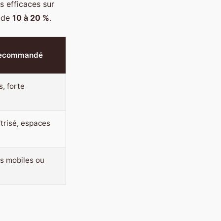
ès efficaces sur
n de
10 à 20 %
.
recommandé
s, forte
trisé, espaces
ns mobiles ou