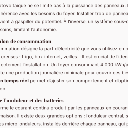
tovoltaïque ne se limite pas à la puissance des panneaux. Il
hérence avec les besoins du foyer. Installer trop de panne
ient à gaspiller du potentiel. À l’inverse, un système sous
oins, limitant l’autonomie.
talon de consommation
mmation désigne la part d’électricité que vous utilisez en
euses : frigo, box internet, veilles… Il est crucial de l’iden
rectement l’installation. Un foyer consommant 4 000 kWh/a
e une production journalière minimale pour couvrir ces bes
en temps réel
permet d’ajuster son comportement et d’opti
on.
e l’onduleur et des batteries
orme le courant continu produit par les panneaux en courant
 maison. Il existe deux grandes options : l’onduleur central, 
s micro-onduleurs, installés derrière chaque panneau, qui