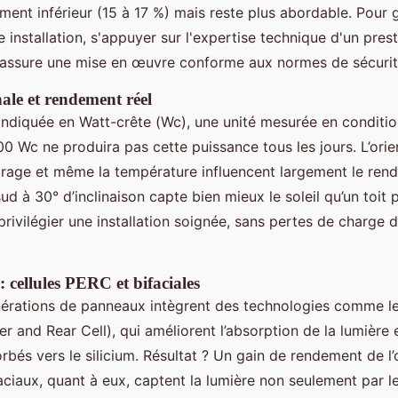
ent inférieur (15 à 17 %) mais reste plus abordable. Pour g
 installation, s'appuyer sur l'expertise technique d'un pres
assure une mise en œuvre conforme aux normes de sécurit
ale et rendement réel
indiquée en Watt-crête (Wc), une unité mesurée en conditio
 Wc ne produira pas cette puissance tous les jours. L’orie
ombrage et même la température influencent largement le ren
ud à 30° d’inclinaison capte bien mieux le soleil qu’un toit p
rivilégier une installation soignée, sans pertes de charge 
: cellules PERC et bifaciales
nérations de panneaux intègrent des technologies comme le
er and Rear Cell), qui améliorent l’absorption de la lumière
bés vers le silicium. Résultat ? Un gain de rendement de l’
ciaux, quant à eux, captent la lumière non seulement par le