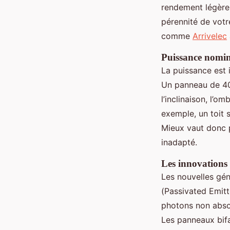
rendement légèrem
pérennité de votre
comme
Arrivelec
Puissance nomin
La puissance est 
Un panneau de 400
l’inclinaison, l’
exemple, un toit s
Mieux vaut donc p
inadapté.
Les innovations 
Les nouvelles gé
(Passivated Emitt
photons non absor
Les panneaux bifa